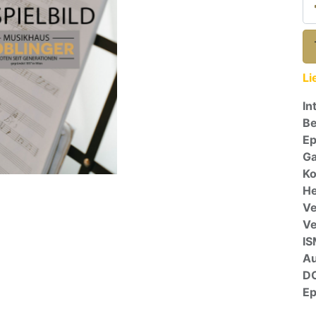
Li
In
Be
E
Ga
Ko
He
Ve
V
I
A
D
E