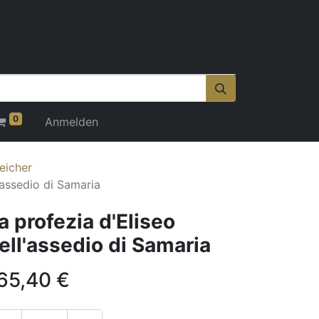
0
Anmelden
eicher
'assedio di Samaria
a profezia d'Eliseo
ell'assedio di Samaria
65,40
€