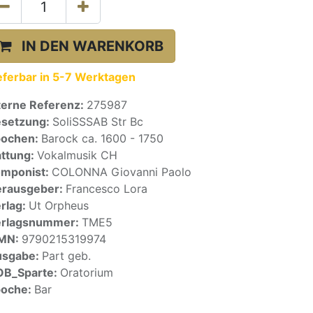
IN DEN WARENKORB
eferbar in 5-7 Werktagen
terne Referenz:
275987
setzung:
SoliSSSAB Str Bc
pochen:
Barock ca. 1600 - 1750
ttung:
Vokalmusik CH
mponist:
COLONNA Giovanni Paolo
rausgeber:
Francesco Lora
rlag:
Ut Orpheus
erlagsnummer:
TME5
SMN:
9790215319974
usgabe:
Part geb.
OB_Sparte:
Oratorium
poche:
Bar