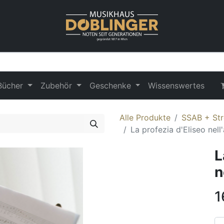
Bücher
Zubehör
Geschenke
Wissenswertes
Alle Produkte
SSAB + Str
La profezia d'Eliseo nell
L
n
1