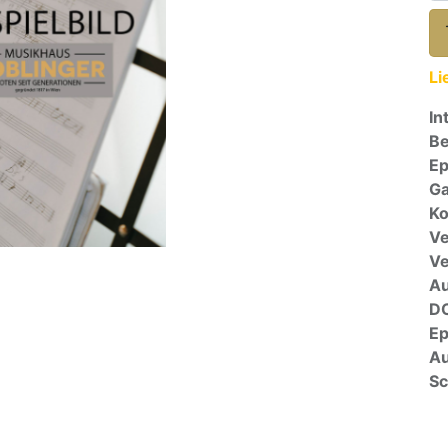
Li
In
Be
E
Ga
Ko
Ve
V
A
D
E
Au
Sc