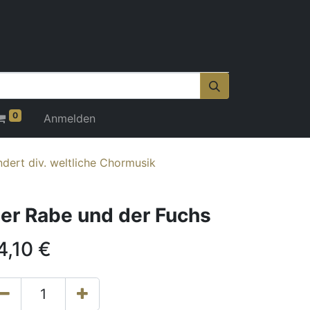
0
Anmelden
ndert div. weltliche Chormusik
er Rabe und der Fuchs
4,10
€