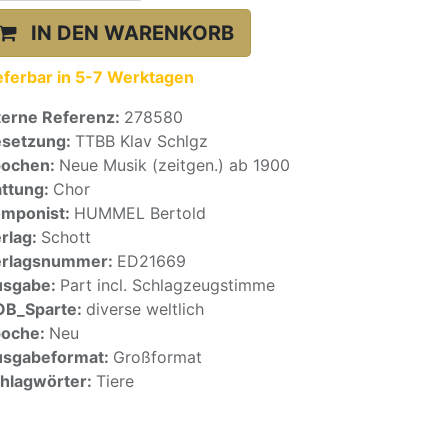
IN DEN WARENKORB
eferbar in 5-7 Werktagen
terne Referenz:
278580
setzung:
TTBB Klav Schlgz
pochen:
Neue Musik (zeitgen.) ab 1900
ttung:
Chor
mponist:
HUMMEL Bertold
rlag:
Schott
erlagsnummer:
ED21669
usgabe:
Part incl. Schlagzeugstimme
OB_Sparte:
diverse weltlich
poche:
Neu
sgabeformat:
Großformat
hlagwörter:
Tiere