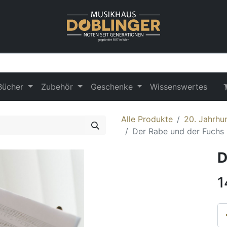
Bücher
Zubehör
Geschenke
Wissenswertes
Alle Produkte
20. Jahrhu
Der Rabe und der Fuchs
D
1