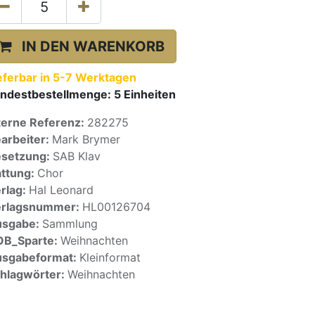
IN DEN WARENKORB
eferbar in 5-7 Werktagen
ndestbestellmenge:
5
Einheiten
terne Referenz:
282275
arbeiter:
Mark Brymer
setzung:
SAB Klav
ttung:
Chor
rlag:
Hal Leonard
erlagsnummer:
HL00126704
usgabe:
Sammlung
OB_Sparte:
Weihnachten
sgabeformat:
Kleinformat
hlagwörter:
Weihnachten