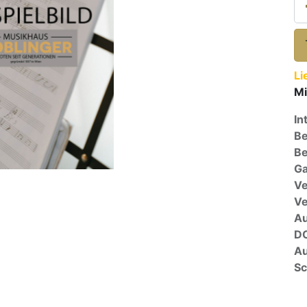
Li
Mi
In
Be
Be
Ga
Ve
V
A
D
Au
Sc