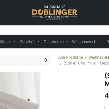
Bücher
Zubehör
Geschenke
Wissenswertes
Alle Produkte
Weihnachten
(Still a) Cool Yule - Med
(
M
4