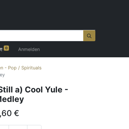
0
Anmelden
 - Pop / Spirituals
ley
Still a) Cool Yule -
edley
,60
€