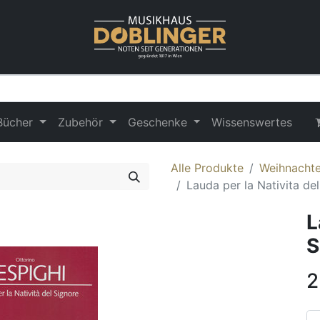
Bücher
Zubehör
Geschenke
Wissenswertes
Alle Produkte
Weihnachte
Lauda per la Nativita de
L
S
2