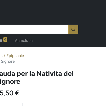
0
Anmelden
n / Epiphanie
l Signore
auda per la Nativita del
ignore
5,50
€