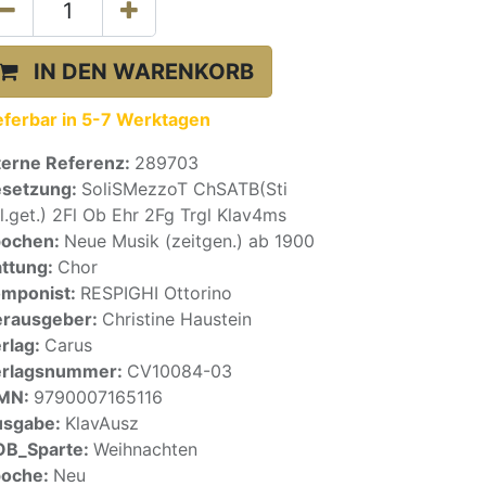
IN DEN WARENKORB
eferbar in 5-7 Werktagen
terne Referenz:
289703
setzung:
SoliSMezzoT ChSATB(Sti
l.get.) 2Fl Ob Ehr 2Fg Trgl Klav4ms
pochen:
Neue Musik (zeitgen.) ab 1900
ttung:
Chor
mponist:
RESPIGHI Ottorino
rausgeber:
Christine Haustein
rlag:
Carus
erlagsnummer:
CV10084-03
SMN:
9790007165116
usgabe:
KlavAusz
OB_Sparte:
Weihnachten
poche:
Neu