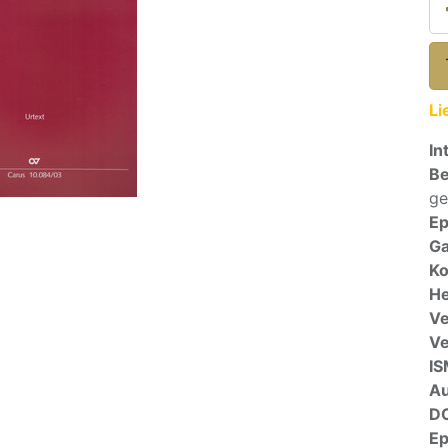
Li
In
Be
ge
E
Ga
Ko
He
Ve
V
I
A
D
E