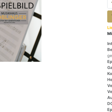
Li
Mi
In
Be
ge
E
Ga
Ko
He
Ve
V
A
D
E