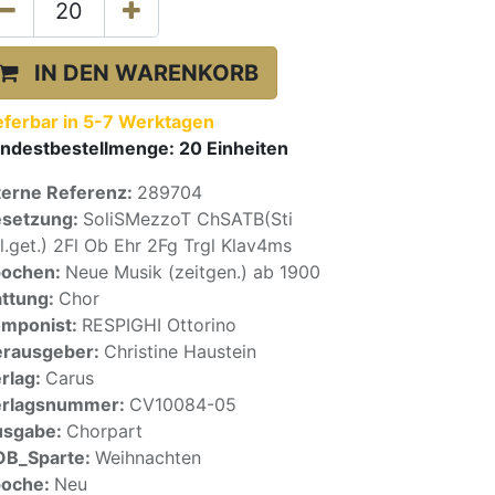
IN DEN WARENKORB
eferbar in 5-7 Werktagen
ndestbestellmenge:
20
Einheiten
terne Referenz:
289704
setzung:
SoliSMezzoT ChSATB(Sti
l.get.) 2Fl Ob Ehr 2Fg Trgl Klav4ms
pochen:
Neue Musik (zeitgen.) ab 1900
ttung:
Chor
mponist:
RESPIGHI Ottorino
rausgeber:
Christine Haustein
rlag:
Carus
erlagsnummer:
CV10084-05
usgabe:
Chorpart
OB_Sparte:
Weihnachten
poche:
Neu