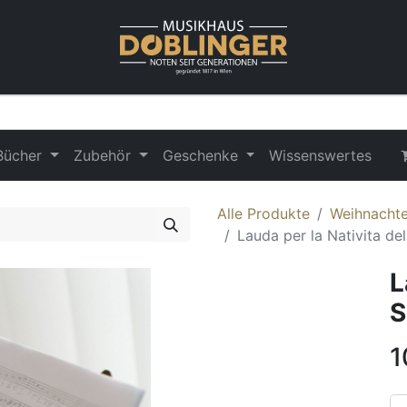
Bücher
Zubehör
Geschenke
Wissenswertes
Alle Produkte
Weihnachte
Lauda per la Nativita de
L
S
1