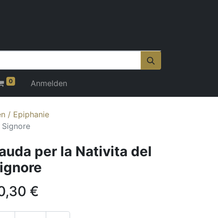
0
Anmelden
n / Epiphanie
l Signore
auda per la Nativita del
ignore
0,30
€