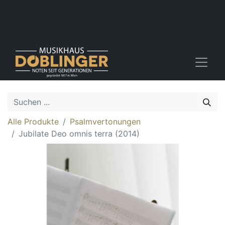
Alle Produkte
Psalmvertonungen
Jubilate Deo omnis terra (2014)