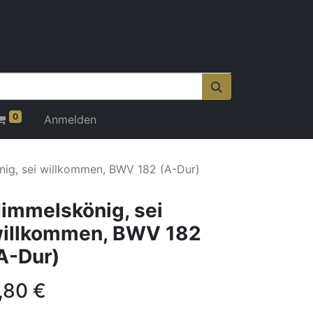
0
Anmelden
ig, sei willkommen, BWV 182 (A-Dur)
immelskönig, sei
illkommen, BWV 182
A-Dur)
,80
€