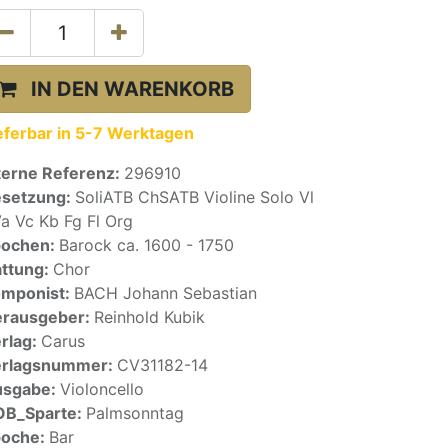
IN DEN WARENKORB
eferbar in 5-7 Werktagen
terne Referenz:
296910
setzung:
SoliATB ChSATB Violine Solo Vl
a Vc Kb Fg Fl Org
pochen:
Barock ca. 1600 - 1750
ttung:
Chor
mponist:
BACH Johann Sebastian
rausgeber:
Reinhold Kubik
rlag:
Carus
erlagsnummer:
CV31182-14
usgabe:
Violoncello
OB_Sparte:
Palmsonntag
poche:
Bar