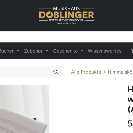
Bücher
Zubehör
Geschenke
Wissenswertes
Alle Produkte
Himmelskön
H
w
(
5