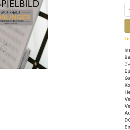
Li
In
Be
2V
E
Ga
Ko
He
Ve
V
A
D
E