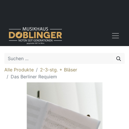
Alle Produkte
2-3-stg. + Bläser
Das Berliner Requiem