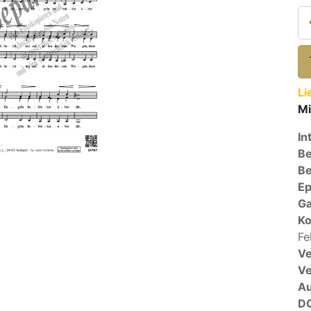
Li
Mi
In
Be
Be
E
Ga
Ko
Fe
Ve
V
A
D