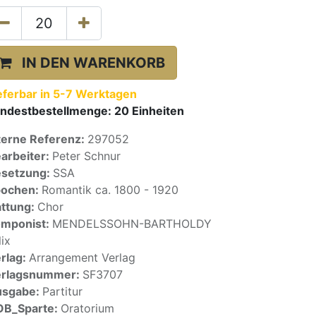
IN DEN WARENKORB
eferbar in 5-7 Werktagen
ndestbestellmenge:
20
Einheiten
terne Referenz:
297052
arbeiter:
Peter Schnur
setzung:
SSA
pochen:
Romantik ca. 1800 - 1920
ttung:
Chor
mponist:
MENDELSSOHN-BARTHOLDY
lix
rlag:
Arrangement Verlag
erlagsnummer:
SF3707
usgabe:
Partitur
OB_Sparte:
Oratorium