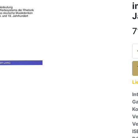
i
J
7
Li
In
Ga
Ko
Ve
V
IS