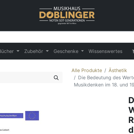
Bücher
Zubehör
Geschenke
Wissenswertes
Alle Produkte
Ästhetik
Die Bedeutung des Werte
Musikdenken im 18. und 19
D
W
R
d