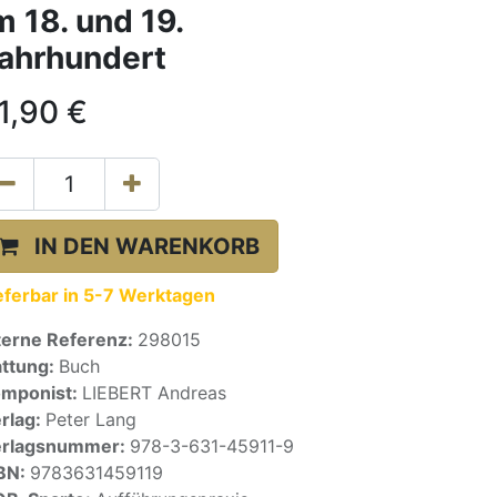
m 18. und 19.
ahrhundert
1,90
€
IN DEN WARENKORB
eferbar in 5-7 Werktagen
terne Referenz:
298015
ttung:
Buch
mponist:
LIEBERT Andreas
rlag:
Peter Lang
erlagsnummer:
978-3-631-45911-9
BN:
9783631459119