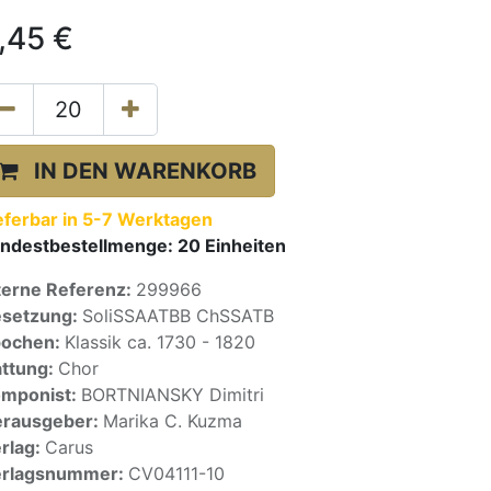
,45
€
IN DEN WARENKORB
eferbar in 5-7 Werktagen
ndestbestellmenge:
20
Einheiten
terne Referenz:
299966
setzung:
SoliSSAATBB ChSSATB
pochen:
Klassik ca. 1730 - 1820
ttung:
Chor
mponist:
BORTNIANSKY Dimitri
rausgeber:
Marika C. Kuzma
rlag:
Carus
erlagsnummer:
CV04111-10