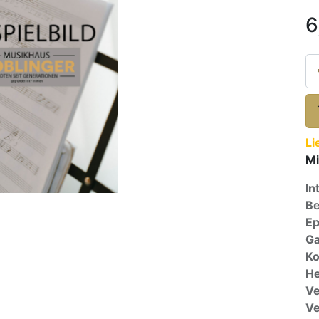
6
Li
Mi
In
Be
E
Ga
Ko
He
Ve
V