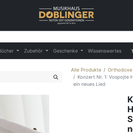
Bücher
Zubehör
Geschenke
Wissenswertes
Alle Produkte
Orthodoxe
Konzert Nr. 1: Vospojte
ein neues Lied
K
H
S
n