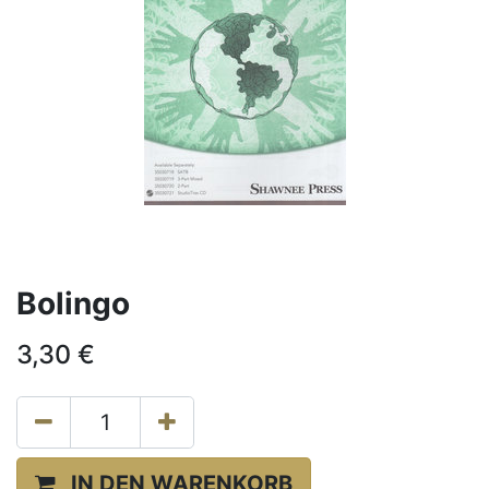
Bolingo
3,30
€
IN DEN WARENKORB