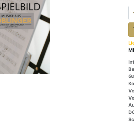
Li
Mi
In
Be
Ga
Ko
Ve
V
A
D
Sc