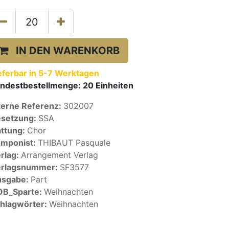
IN DEN WARENKORB
eferbar in 5-7 Werktagen
ndestbestellmenge:
20
Einheiten
terne Referenz:
302007
setzung:
SSA
ttung:
Chor
mponist:
THIBAUT Pasquale
rlag:
Arrangement Verlag
erlagsnummer:
SF3577
usgabe:
Part
OB_Sparte:
Weihnachten
hlagwörter:
Weihnachten