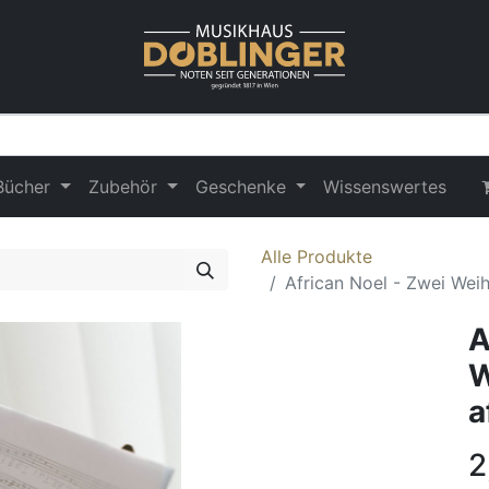
Bücher
Zubehör
Geschenke
Wissenswertes
Alle Produkte
African Noel - Zwei Wei
A
W
a
2