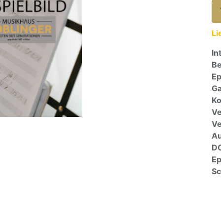
Li
In
Be
E
Ga
Ko
Ve
V
A
D
E
Sc