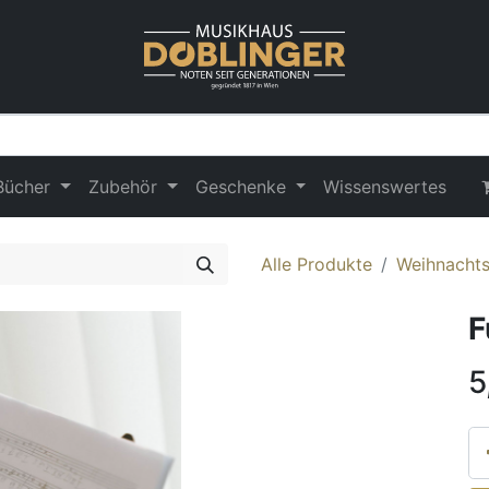
Bücher
Zubehör
Geschenke
Wissenswertes
Alle Produkte
Weihnacht
F
5