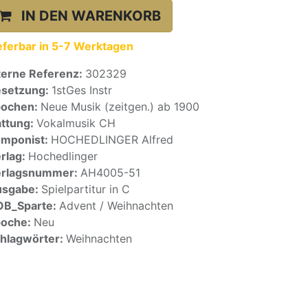
IN DEN WARENKORB
eferbar in 5-7 Werktagen
terne Referenz:
302329
setzung:
1stGes Instr
pochen:
Neue Musik (zeitgen.) ab 1900
ttung:
Vokalmusik CH
mponist:
HOCHEDLINGER Alfred
rlag:
Hochedlinger
erlagsnummer:
AH4005-51
usgabe:
Spielpartitur in C
OB_Sparte:
Advent / Weihnachten
poche:
Neu
hlagwörter:
Weihnachten