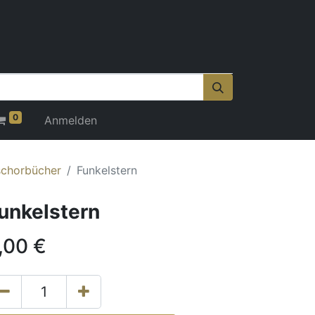
0
Anmelden
schorbücher
Funkelstern
unkelstern
,00
€