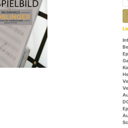
Li
In
Be
E
Ga
Ko
He
Ve
V
A
D
E
Au
Sc