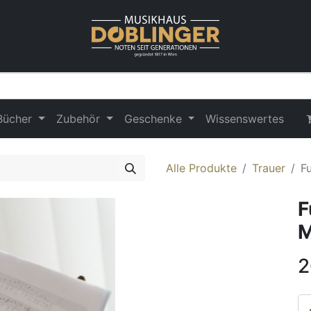
Bücher
Zubehör
Geschenke
Wissenswertes
Alle Produkte
Trauer
F
F
M
2