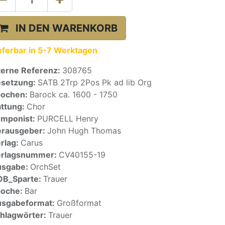
IN DEN WARENKORB
eferbar in 5-7 Werktagen
terne Referenz:
308765
setzung:
SATB 2Trp 2Pos Pk ad lib Org
pochen:
Barock ca. 1600 - 1750
ttung:
Chor
mponist:
PURCELL Henry
rausgeber:
John Hugh Thomas
rlag:
Carus
erlagsnummer:
CV40155-19
usgabe:
OrchSet
OB_Sparte:
Trauer
poche:
Bar
sgabeformat:
Großformat
hlagwörter:
Trauer