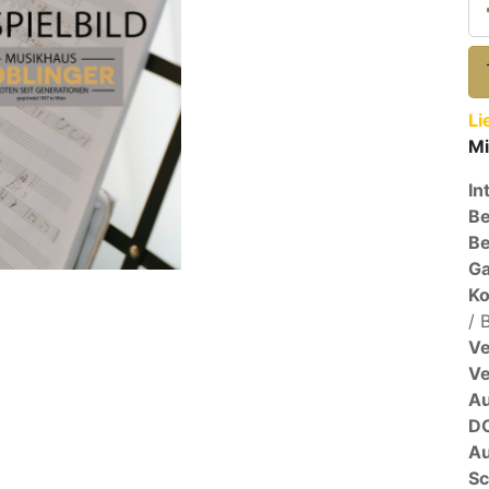
Li
Mi
In
Be
Be
Ga
Ko
/ 
Ve
V
A
D
Au
Sc