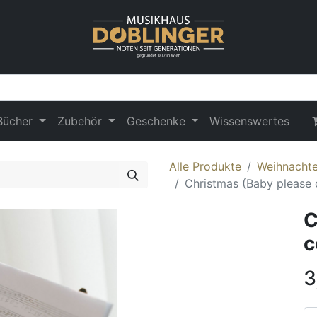
Bücher
Zubehör
Geschenke
Wissenswertes
Alle Produkte
Weihnachten
Christmas (Baby please
C
c
3