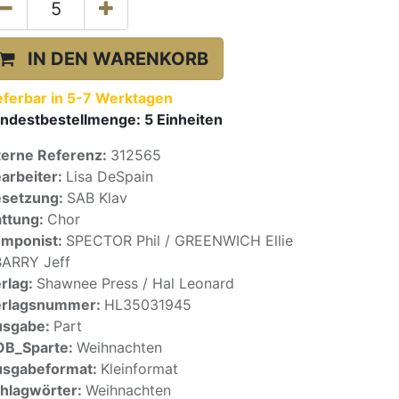
IN DEN WARENKORB
eferbar in 5-7 Werktagen
ndestbestellmenge:
5
Einheiten
terne Referenz:
312565
arbeiter:
Lisa DeSpain
setzung:
SAB Klav
ttung:
Chor
mponist:
SPECTOR Phil / GREENWICH Ellie
BARRY Jeff
rlag:
Shawnee Press / Hal Leonard
erlagsnummer:
HL35031945
usgabe:
Part
OB_Sparte:
Weihnachten
sgabeformat:
Kleinformat
hlagwörter:
Weihnachten