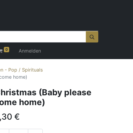
0
Anmelden
 - Pop / Spirituals
 come home)
hristmas (Baby please
ome home)
,30
€