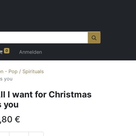
0
Anmelden
 - Pop / Spirituals
is you
ll I want for Christmas
s you
,80
€