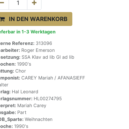
IN DEN WARENKORB
eferbar in 1-3 Werktagen
terne Referenz:
313096
arbeiter:
Roger Emerson
setzung:
SSA Klav ad lib Gl ad lib
pochen:
1990's
ttung:
Chor
mponist:
CAREY Mariah / AFANASIEFF
lter
rlag:
Hal Leonard
erlagsnummer:
HL00274795
terpret:
Mariah Carey
usgabe:
Part
OB_Sparte:
Weihnachten
poche:
1990's