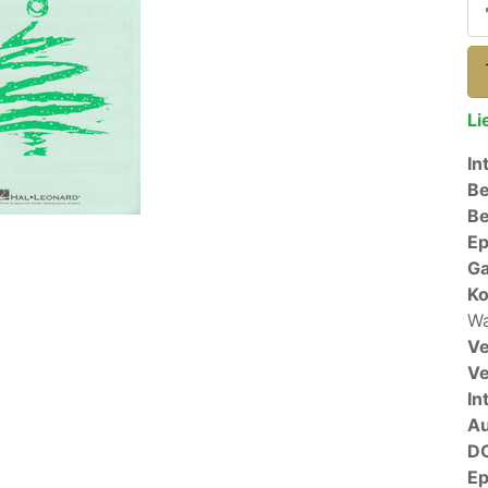
Li
In
Be
Be
E
Ga
Ko
Wa
Ve
V
In
A
D
E