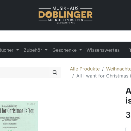
Bücher
Zubehör
Geschenke
Wissenswertes
Alle Produkte
Weihnachten
All I want for Christmas 
A
i
3