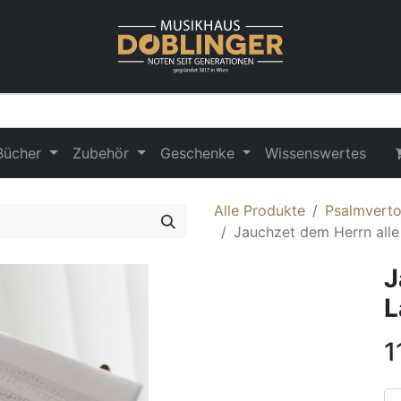
Bücher
Zubehör
Geschenke
Wissenswertes
Alle Produkte
Psalmvert
Jauchzet dem Herrn alle
J
L
1