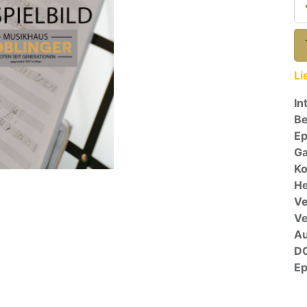
Li
In
Be
E
Ga
Ko
He
Ve
V
A
D
E