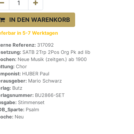
IN DEN WARENKORB
eferbar in 5-7 Werktagen
terne Referenz:
317092
setzung:
SATB 2Trp 2Pos Org Pk ad lib
pochen:
Neue Musik (zeitgen.) ab 1900
ttung:
Chor
mponist:
HUBER Paul
rausgeber:
Mario Schwarz
rlag:
Butz
erlagsnummer:
BU2866-SET
usgabe:
Stimmenset
OB_Sparte:
Psalm
poche:
Neu