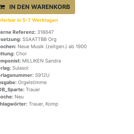
IN DEN WARENKORB
eferbar in 5-7 Werktagen
terne Referenz:
318647
setzung:
SSAATTBB Org
pochen:
Neue Musik (zeitgen.) ab 1900
ttung:
Chor
mponist:
MILLIKEN Sandra
rlag:
Sulasol
erlagsnummer:
S912U
usgabe:
Orgelstimme
OB_Sparte:
Trauer
poche:
Neu
hlagwörter:
Trauer, Komp