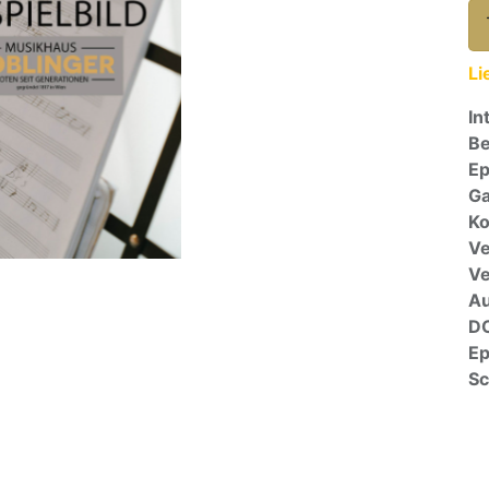
Li
In
Be
E
Ga
Ko
Ve
V
A
D
E
Sc