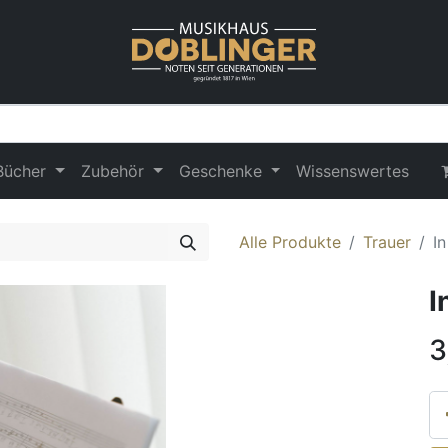
Bücher
Zubehör
Geschenke
Wissenswertes
Alle Produkte
Trauer
I
I
3