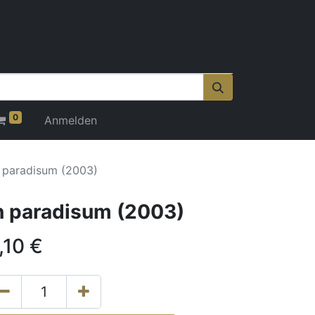
0
Anmelden
n paradisum (2003)
n paradisum (2003)
,10
€