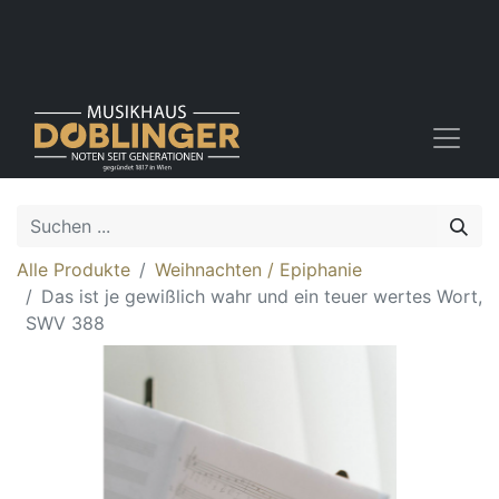
Alle Produkte
Weihnachten / Epiphanie
Das ist je gewißlich wahr und ein teuer wertes Wort,
SWV 388