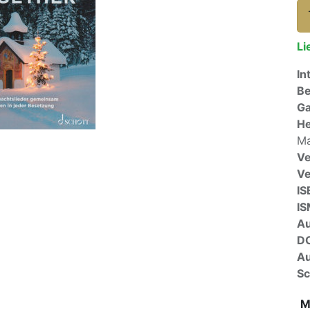
Li
In
Be
Ga
He
Ma
Ve
V
IS
I
A
D
Au
Sc
M