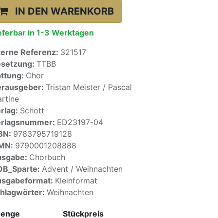
IN DEN WARENKORB
eferbar in 1-3 Werktagen
terne Referenz:
321517
setzung:
TTBB
ttung:
Chor
rausgeber:
Tristan Meister / Pascal
rtine
rlag:
Schott
erlagsnummer:
ED23197-04
BN:
9783795719128
SMN:
9790001208888
usgabe:
Chorbuch
OB_Sparte:
Advent / Weihnachten
sgabeformat:
Kleinformat
hlagwörter:
Weihnachten
enge
Stückpreis