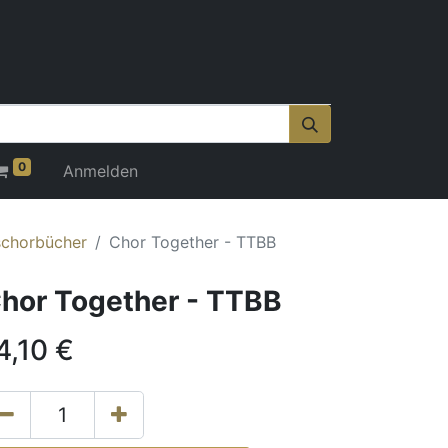
0
Anmelden
schorbücher
Chor Together - TTBB
hor Together - TTBB
4,10
€