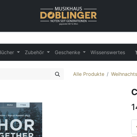
Bücher
Zubehör
Geschenke
Wissenswertes
Alle Produkte
Weihnacht
C
1