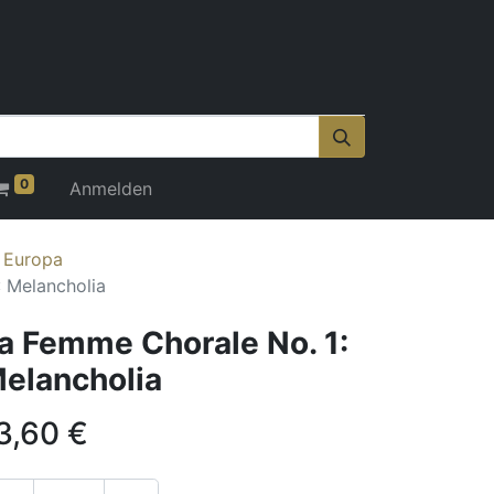
0
Anmelden
r Europa
 Melancholia
a Femme Chorale No. 1:
elancholia
3,60
€