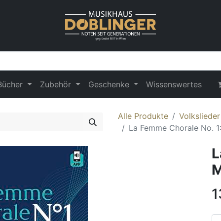
Bücher
Zubehör
Geschenke
Wissenswertes
Alle Produkte
Volksliede
La Femme Chorale No. 1:
L
M
1