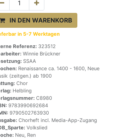
IN DEN WARENKORB
eferbar in 5-7 Werktagen
terne Referenz:
323512
arbeiter:
Winnie Brückner
setzung:
SSAA
pochen:
Renaissance ca. 1400 - 1600, Neue
sik (zeitgen.) ab 1900
ttung:
Chor
rlag:
Helbling
erlagsnummer:
C8980
BN:
9783990692684
SMN:
9790502763930
usgabe:
Chorheft incl. Media-App-Zugang
OB_Sparte:
Volkslied
poche:
Neu, Ren