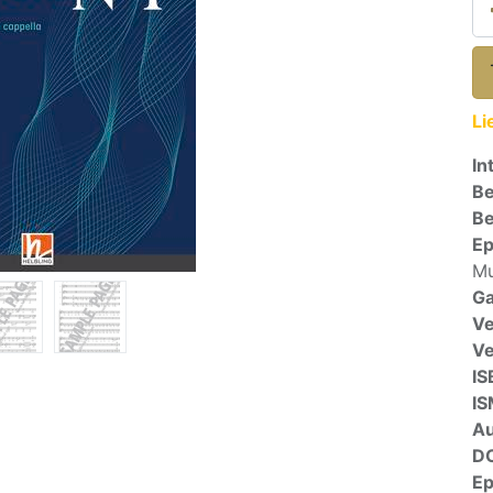
Li
In
Be
Be
E
Mu
Ga
Ve
V
IS
I
A
D
E