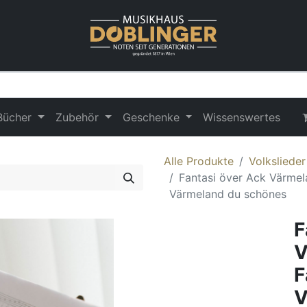
Bücher
Zubehör
Geschenke
Wissenswertes
Alle Produkte
Volksliede
Fantasi över Ack Värmel
Värmeland du schönes
F
V
F
V