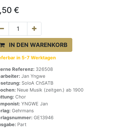
,50
€
IN DEN WARENKORB
eferbar in 5-7 Werktagen
terne Referenz:
326508
arbeiter:
Jan Yngwe
setzung:
SoloA ChSATB
pochen:
Neue Musik (zeitgen.) ab 1900
ttung:
Chor
mponist:
YNGWE Jan
rlag:
Gehrmans
erlagsnummer:
GE13946
usgabe:
Part