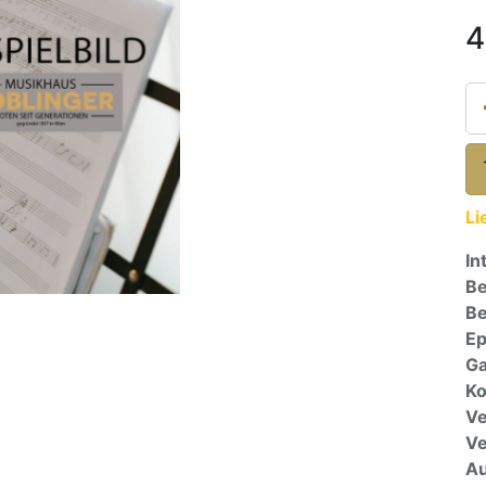
4
Li
In
Be
Be
E
Ga
Ko
Ve
V
A