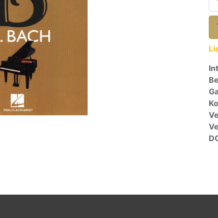
Li
In
Be
Ga
Ko
Ve
V
D