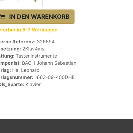
IN DEN WARENKORB
eferbar in 5-7 Werktagen
terne Referenz:
326694
setzung:
2Klav4ms
ttung:
Tasteninstrumente
mponist:
BACH Johann Sebastian
rlag:
Hal Leonard
erlagsnummer:
1663-09-400DHE
OB_Sparte:
Klavier