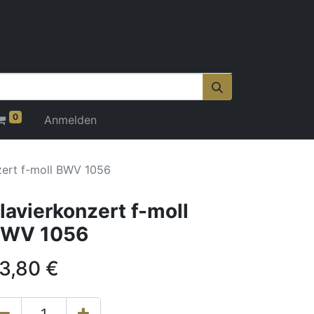
0
Anmelden
zert f-moll BWV 1056
lavierkonzert f-moll
WV 1056
3,80
€