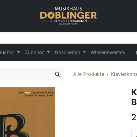
Bücher
Zubehör
Geschenke
Wissenswertes
Alle Produkte
Klavierkon
K
B
2