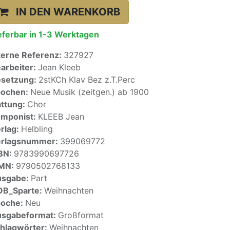
IN DEN WARENKORB
eferbar in 1-3 Werktagen
terne Referenz:
327927
arbeiter:
Jean Kleeb
setzung:
2stKCh Klav Bez z.T.Perc
pochen:
Neue Musik (zeitgen.) ab 1900
ttung:
Chor
mponist:
KLEEB Jean
rlag:
Helbling
erlagsnummer:
399069772
BN:
9783990697726
SMN:
9790502768133
usgabe:
Part
OB_Sparte:
Weihnachten
poche:
Neu
sgabeformat:
Großformat
hlagwörter:
Weihnachten