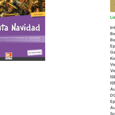
Li
In
Be
Be
E
Ga
Ko
Ve
V
IS
I
A
D
E
Au
Sc