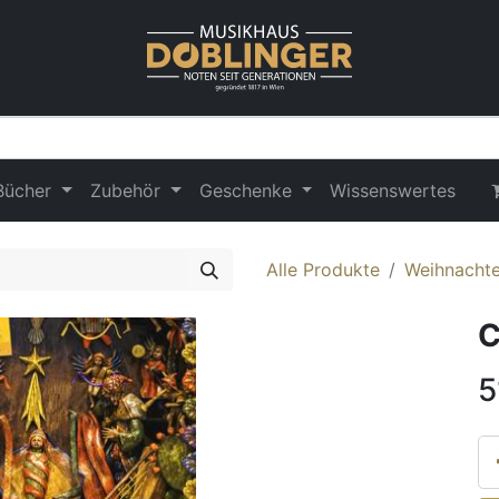
Bücher
Zubehör
Geschenke
Wissenswertes
Alle Produkte
Weihnachte
C
5