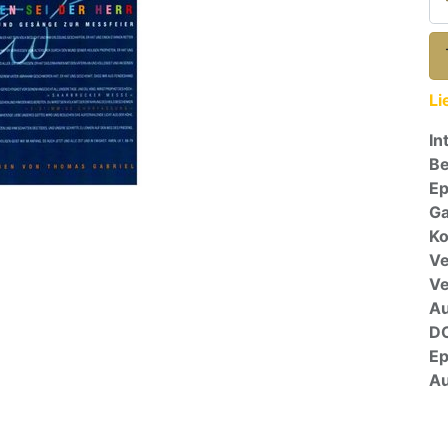
Li
In
Be
E
Ga
Ko
Ve
V
A
D
E
Au