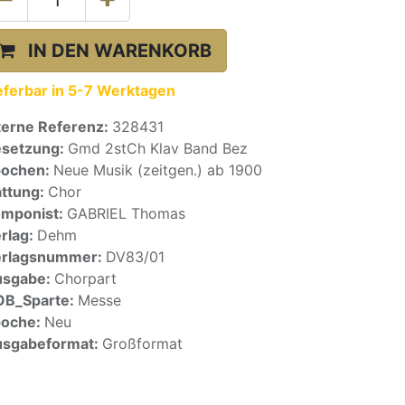
IN DEN WARENKORB
eferbar in 5-7 Werktagen
terne Referenz:
328431
setzung:
Gmd 2stCh Klav Band Bez
pochen:
Neue Musik (zeitgen.) ab 1900
ttung:
Chor
mponist:
GABRIEL Thomas
rlag:
Dehm
erlagsnummer:
DV83/01
usgabe:
Chorpart
OB_Sparte:
Messe
poche:
Neu
sgabeformat:
Großformat