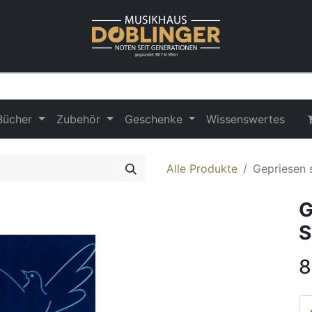
Bücher
Zubehör
Geschenke
Wissenswertes
Alle Produkte
Gepriesen 
G
S
8