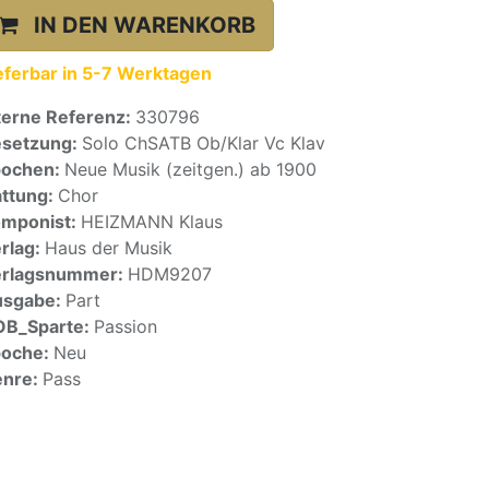
IN DEN WARENKORB
eferbar in 5-7 Werktagen
terne Referenz:
330796
setzung:
Solo ChSATB Ob/Klar Vc Klav
pochen:
Neue Musik (zeitgen.) ab 1900
ttung:
Chor
mponist:
HEIZMANN Klaus
rlag:
Haus der Musik
erlagsnummer:
HDM9207
usgabe:
Part
OB_Sparte:
Passion
poche:
Neu
enre:
Pass