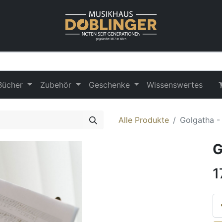
Bücher
Zubehör
Geschenke
Wissenswertes
Alle Produkte
Golgatha -
G
1