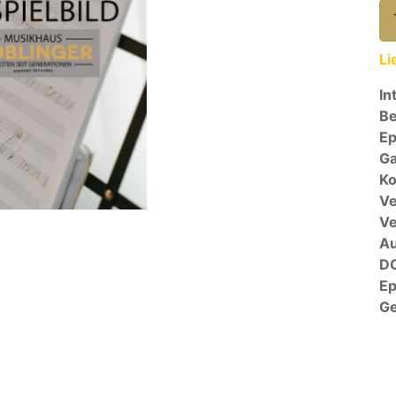
Li
In
Be
E
Ga
Ko
Ve
V
A
D
E
G