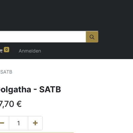
0
Anmelden
 SATB
olgatha - SATB
7,70
€