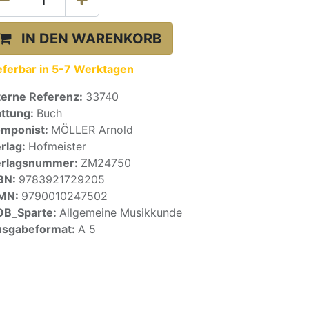
IN DEN WARENKORB
eferbar in 5-7 Werktagen
terne Referenz:
33740
ttung:
Buch
mponist:
MÖLLER Arnold
rlag:
Hofmeister
erlagsnummer:
ZM24750
BN:
9783921729205
SMN:
9790010247502
OB_Sparte:
Allgemeine Musikkunde
sgabeformat:
A 5