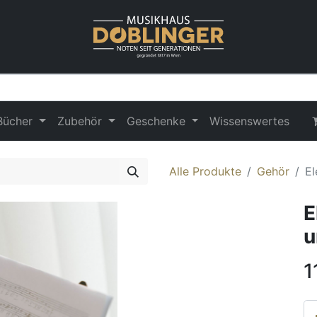
Bücher
Zubehör
Geschenke
Wissenswertes
Alle Produkte
Gehör
El
E
u
1