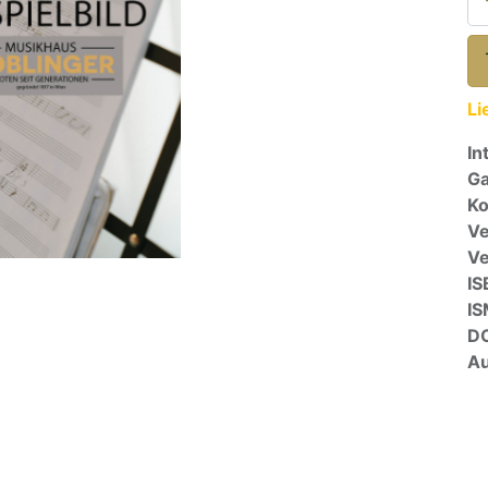
Li
In
Ga
Ko
Ve
V
IS
I
D
Au