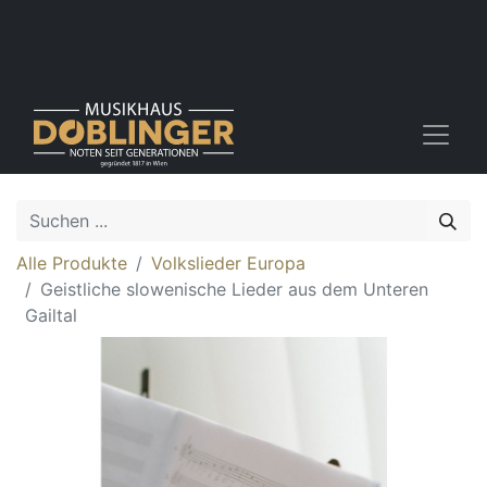
Alle Produkte
Volkslieder Europa
Geistliche slowenische Lieder aus dem Unteren
Gailtal