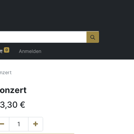
0
Anmelden
nzert
onzert
3,30
€