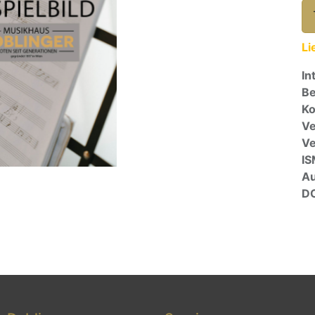
Li
In
Be
Ko
Ve
V
I
A
D