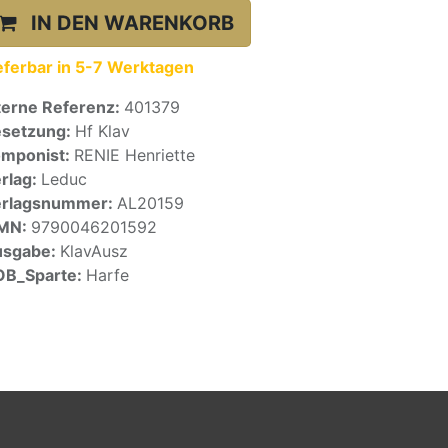
IN DEN WARENKORB
eferbar in 5-7 Werktagen
terne Referenz:
401379
setzung:
Hf Klav
mponist:
RENIE Henriette
rlag:
Leduc
erlagsnummer:
AL20159
SMN:
9790046201592
usgabe:
KlavAusz
OB_Sparte:
Harfe