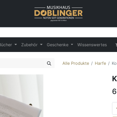
Bücher
Zubehör
Geschenke
Wissenswertes
Alle Produkte
Harfe
Ko
K
6