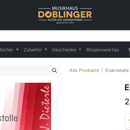
Bücher
Zubehör
Geschenke
Wissenswertes
Alle Produkte
Eiskristalle
E
2