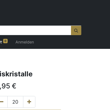
0
Anmelden
iskristalle
,95
€