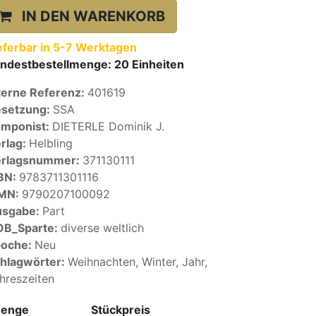
IN DEN WARENKORB
eferbar in 5-7 Werktagen
ndestbestellmenge:
20
Einheiten
terne Referenz:
401619
setzung:
SSA
mponist:
DIETERLE Dominik J.
rlag:
Helbling
erlagsnummer:
371130111
BN:
9783711301116
SMN:
9790207100092
usgabe:
Part
OB_Sparte:
diverse weltlich
poche:
Neu
hlagwörter:
Weihnachten, Winter, Jahr,
hreszeiten
enge
Stückpreis