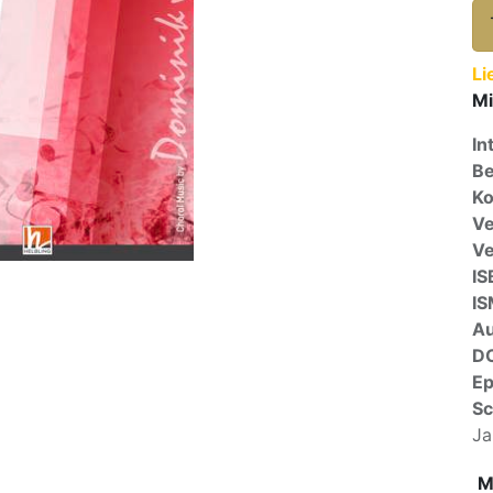
Li
Mi
In
Be
Ko
Ve
V
IS
I
A
D
E
Sc
Ja
M