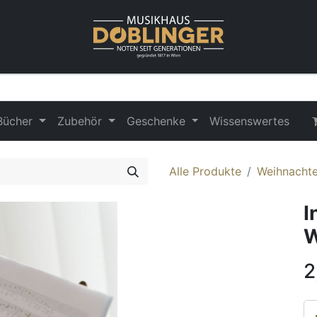
Bücher
Zubehör
Geschenke
Wissenswertes
Alle Produkte
Weihnachte
I
W
2