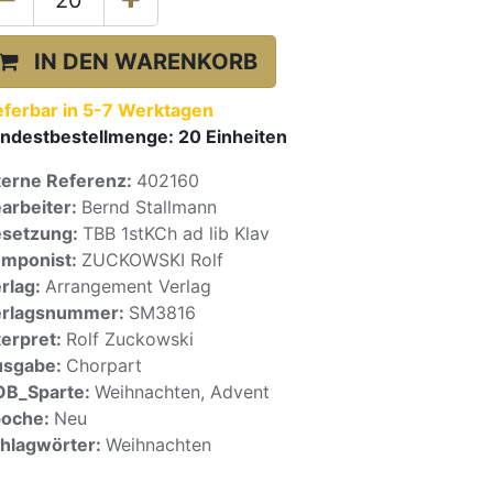
IN DEN WARENKORB
eferbar in 5-7 Werktagen
ndestbestellmenge:
20
Einheiten
terne Referenz:
402160
arbeiter:
Bernd Stallmann
setzung:
TBB 1stKCh ad lib Klav
mponist:
ZUCKOWSKI Rolf
rlag:
Arrangement Verlag
erlagsnummer:
SM3816
terpret:
Rolf Zuckowski
usgabe:
Chorpart
OB_Sparte:
Weihnachten, Advent
poche:
Neu
hlagwörter:
Weihnachten