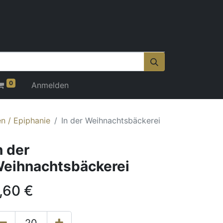
0
Anmelden
n / Epiphanie
In der Weihnachtsbäckerei
n der
eihnachtsbäckerei
,60
€