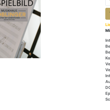
Li
Mi
In
Be
Be
Ko
Ve
V
In
A
D
E
Sc