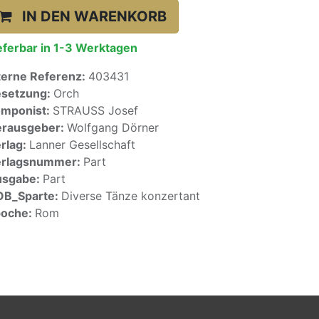
IN DEN WARENKORB
eferbar in 1-3 Werktagen
terne Referenz:
403431
setzung:
Orch
mponist:
STRAUSS Josef
rausgeber:
Wolfgang Dörner
rlag:
Lanner Gesellschaft
erlagsnummer:
Part
usgabe:
Part
OB_Sparte:
Diverse Tänze konzertant
poche:
Rom