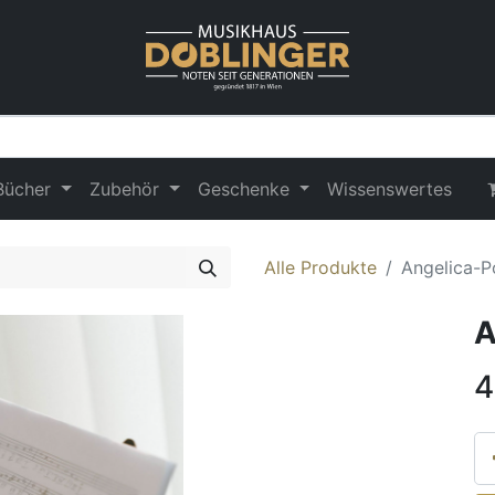
Bücher
Zubehör
Geschenke
Wissenswertes
Alle Produkte
Angelica-P
A
4