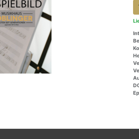
Li
In
Be
Ko
He
Ve
V
A
D
E