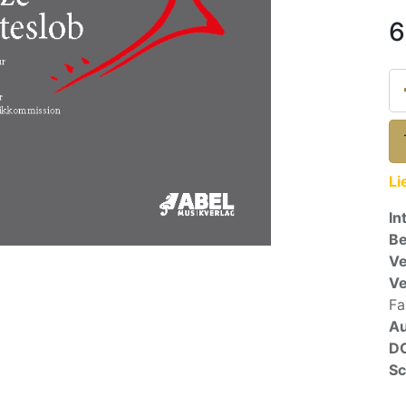
6
Li
In
Be
Ve
V
Fa
A
D
Sc