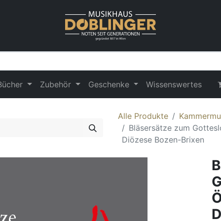
Bücher
Zubehör
Geschenke
Wissenswertes
Alle Produkte
Kammermu
Bläsersätze zum Gottesl
Diözese Bozen-Brixen
B
G
Ö
D