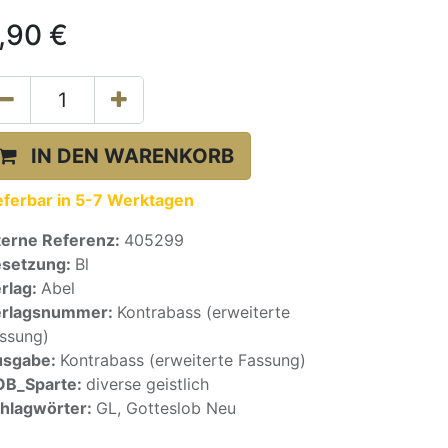
,90
€
IN DEN WARENKORB
eferbar in 5-7 Werktagen
terne Referenz:
405299
setzung:
Bl
rlag:
Abel
erlagsnummer:
Kontrabass (erweiterte
ssung)
usgabe:
Kontrabass (erweiterte Fassung)
OB_Sparte:
diverse geistlich
hlagwörter:
GL, Gotteslob Neu