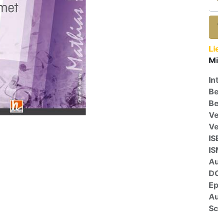
Li
Mi
In
Be
Be
Ve
V
IS
I
A
D
E
Au
Sc