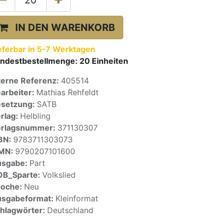
IN DEN WARENKORB
eferbar in 5-7 Werktagen
ndestbestellmenge:
20
Einheiten
terne Referenz:
405514
arbeiter:
Mathias Rehfeldt
setzung:
SATB
rlag:
Helbling
erlagsnummer:
371130307
BN:
9783711303073
SMN:
9790207101600
usgabe:
Part
OB_Sparte:
Volkslied
poche:
Neu
sgabeformat:
Kleinformat
hlagwörter:
Deutschland