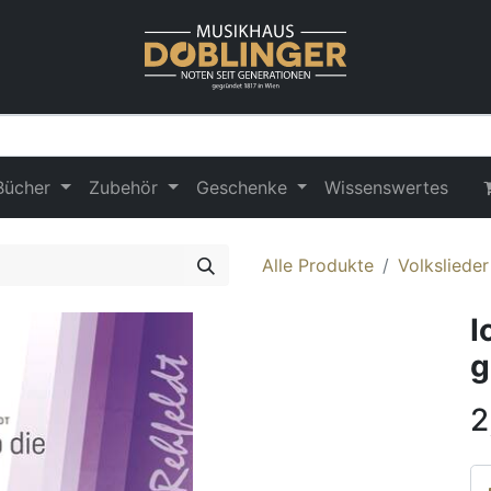
Bücher
Zubehör
Geschenke
Wissenswertes
Alle Produkte
Volksliede
I
g
2