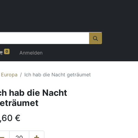
0
Anmelden
r Europa
Ich hab die Nacht geträumet
ch hab die Nacht
eträumet
,60
€