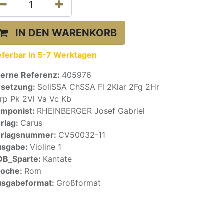
IN DEN WARENKORB
eferbar in 5-7 Werktagen
terne Referenz:
405976
setzung:
SoliSSA ChSSA Fl 2Klar 2Fg 2Hr
rp Pk 2Vl Va Vc Kb
mponist:
RHEINBERGER Josef Gabriel
rlag:
Carus
erlagsnummer:
CV50032-11
usgabe:
Violine 1
OB_Sparte:
Kantate
poche:
Rom
sgabeformat:
Großformat