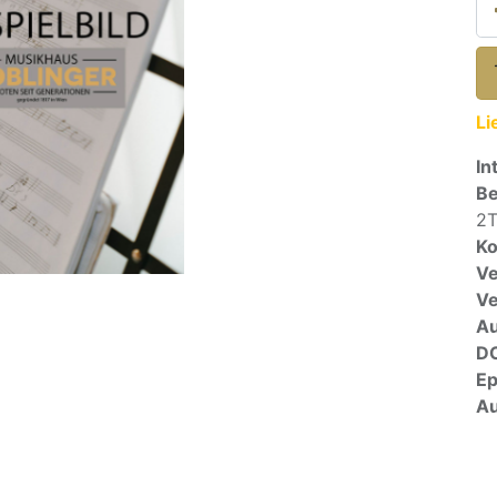
Li
In
Be
2T
Ko
Ve
V
A
D
E
Au