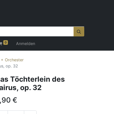
0
Anmelden
 + Orchester
us, op. 32
as Töchterlein des
airus, op. 32
,90
€