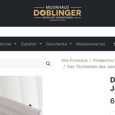
Bücher
Zubehör
Geschenke
Wissenswertes
Alle Produkte
Kinderchor
Das Töchterlein des Jair
D
J
6