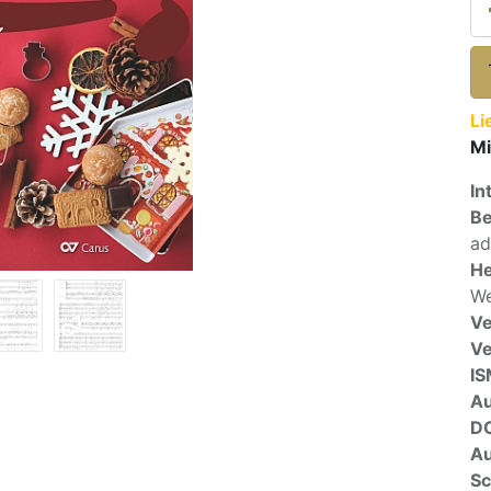
Li
Mi
In
Be
ad
He
We
Ve
V
I
A
D
Au
Sc