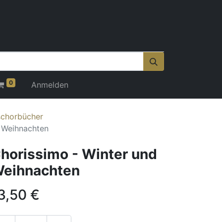
0
Anmelden
schorbücher
d Weihnachten
horissimo - Winter und
eihnachten
3,50
€