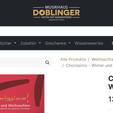
Bücher
Zubehör
Geschenke
Wissenswertes
Alle Produkte
Weihnacht
Chorissimo - Winter un
C
W
1