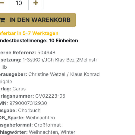
IN DEN WARENKORB
eferbar in 5-7 Werktagen
ndestbestellmenge:
10
Einheiten
terne Referenz:
504648
setzung:
1-3stKCh/JCh Klav Bez 2Melinstr
 lib
rausgeber:
Christine Wetzel / Klaus Konrad
igele
rlag:
Carus
erlagsnummer:
CV02223-05
SMN:
9790007312930
usgabe:
Chorbuch
OB_Sparte:
Weihnachten
sgabeformat:
Großformat
hlagwörter:
Weihnachten, Winter