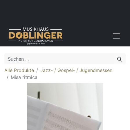
Alle Produkte
Jazz- / Gospel- / Jugendmessen
Misa ritmica