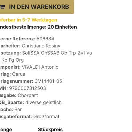
IN DEN WARENKORB
eferbar in 5-7 Werktagen
ndestbestellmenge:
20
Einheiten
terne Referenz:
506684
arbeiter:
Christiane Rosiny
setzung:
SoliSSA ChSSAB Ob Trp 2Vl Va
 Kb Fg Org
mponist:
VIVALDI Antonio
rlag:
Carus
erlagsnummer:
CV14401-05
SMN:
9790007312503
usgabe:
Chorpart
OB_Sparte:
diverse geistlich
poche:
Bar
sgabeformat:
Großformat
enge
Stückpreis