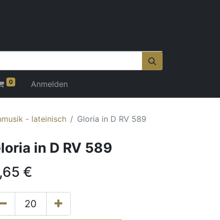
0
Anmelden
nmusik - lateinisch
Gloria in D RV 589
loria in D RV 589
,65
€