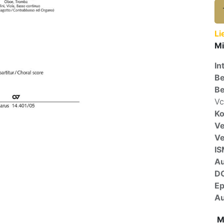
Li
Mi
In
Be
Be
Vc
Ko
Ve
V
I
A
D
E
Au
M