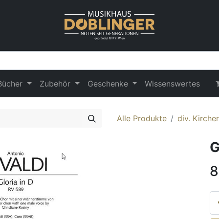
Bücher
Zubehör
Geschenke
Wissenswertes
Alle Produkte
div. Kirche
G
8