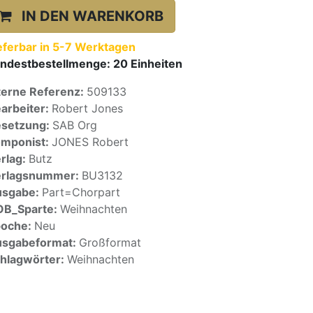
IN DEN WARENKORB
eferbar in 5-7 Werktagen
ndestbestellmenge:
20
Einheiten
terne Referenz:
509133
arbeiter:
Robert Jones
setzung:
SAB Org
mponist:
JONES Robert
rlag:
Butz
erlagsnummer:
BU3132
usgabe:
Part=Chorpart
OB_Sparte:
Weihnachten
poche:
Neu
sgabeformat:
Großformat
hlagwörter:
Weihnachten