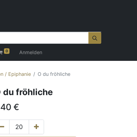
0
Anmelden
n / Epiphanie
O du fröhliche
 du fröhliche
,40
€