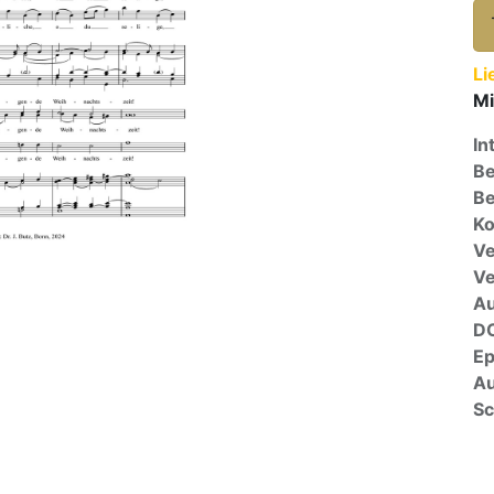
Li
Mi
In
Be
Be
Ko
Ve
V
A
D
E
Au
Sc