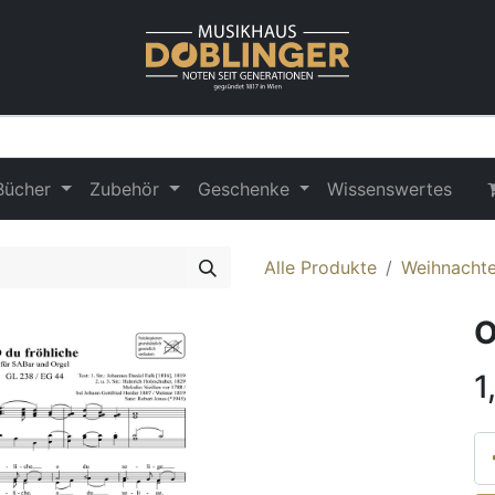
Bücher
Zubehör
Geschenke
Wissenswertes
Alle Produkte
Weihnachte
O
1