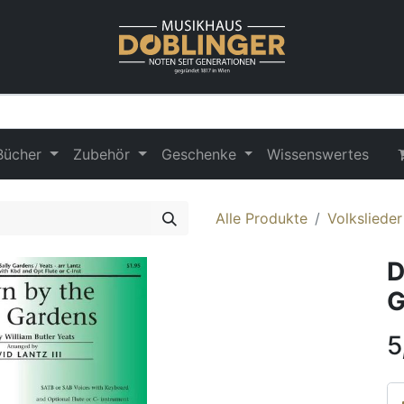
Bücher
Zubehör
Geschenke
Wissenswertes
Alle Produkte
Volksliede
D
G
5