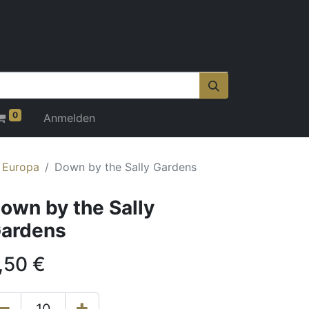
0
Anmelden
r Europa
Down by the Sally Gardens
own by the Sally
ardens
,50
€