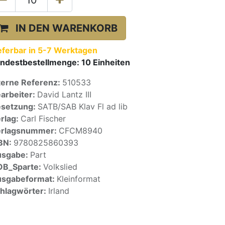
IN DEN WARENKORB
eferbar in 5-7 Werktagen
ndestbestellmenge:
10
Einheiten
terne Referenz:
510533
arbeiter:
David Lantz III
setzung:
SATB/SAB Klav Fl ad lib
rlag:
Carl Fischer
erlagsnummer:
CFCM8940
BN:
9780825860393
usgabe:
Part
OB_Sparte:
Volkslied
sgabeformat:
Kleinformat
hlagwörter:
Irland