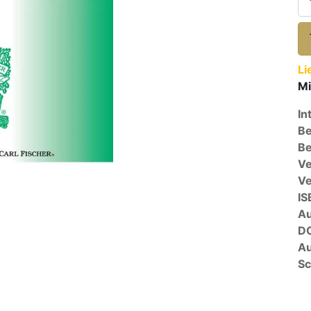
Li
Mi
In
Be
Be
Ve
V
IS
A
D
Au
Sc