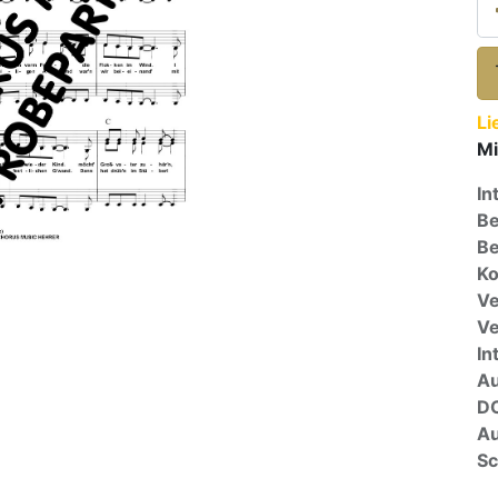
Li
Mi
In
Be
Be
Ko
Ve
V
In
A
D
Au
Sc