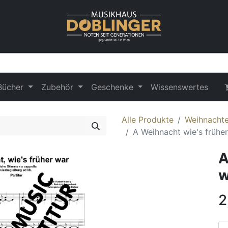
Bücher
Zubehör
Geschenke
Wissenswertes
Alle Produkte
Weihnachte
A Weihnacht wie's frühe
A
w
2