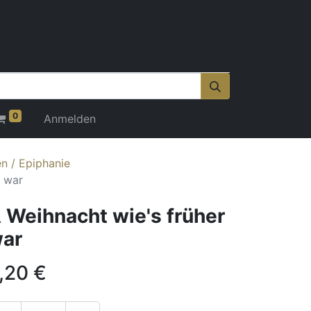
0
Anmelden
n / Epiphanie
r war
 Weihnacht wie's früher
ar
,20
€