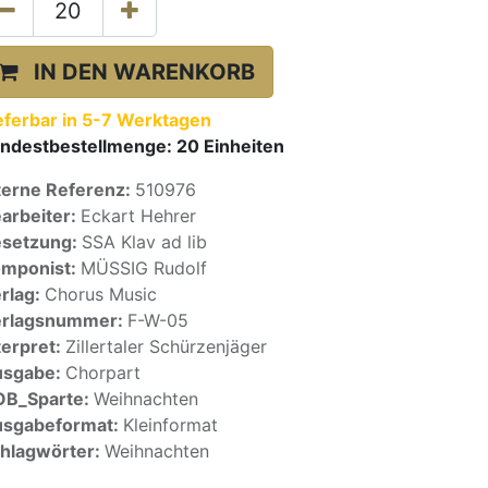
IN DEN WARENKORB
eferbar in 5-7 Werktagen
ndestbestellmenge:
20
Einheiten
terne Referenz:
510976
arbeiter:
Eckart Hehrer
setzung:
SSA Klav ad lib
mponist:
MÜSSIG Rudolf
rlag:
Chorus Music
erlagsnummer:
F-W-05
terpret:
Zillertaler Schürzenjäger
usgabe:
Chorpart
OB_Sparte:
Weihnachten
sgabeformat:
Kleinformat
hlagwörter:
Weihnachten