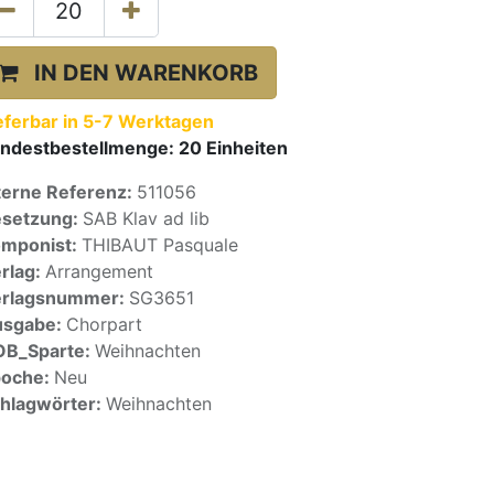
IN DEN WARENKORB
eferbar in 5-7 Werktagen
ndestbestellmenge:
20
Einheiten
terne Referenz:
511056
setzung:
SAB Klav ad lib
mponist:
THIBAUT Pasquale
rlag:
Arrangement
erlagsnummer:
SG3651
usgabe:
Chorpart
OB_Sparte:
Weihnachten
poche:
Neu
hlagwörter:
Weihnachten