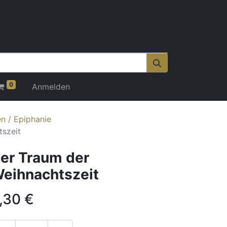
0
Anmelden
n / Epiphanie
tszeit
er Traum der
eihnachtszeit
,30
€