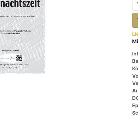
Li
Mi
In
Be
Ko
Ve
V
A
D
E
Sc