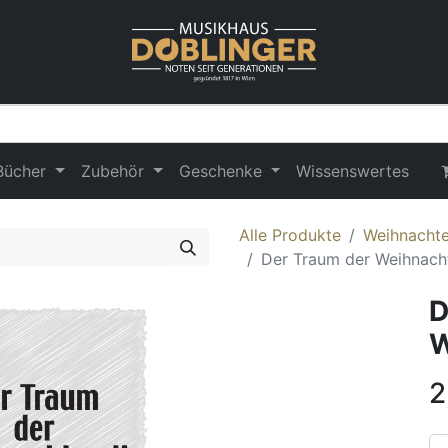
Bücher
Zubehör
Geschenke
Wissenswertes
Alle Produkte
Weihnachte
Der Traum der Weihnach
D
W
2