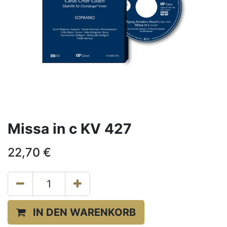
Missa in c KV 427
22,70
€
IN DEN WARENKORB