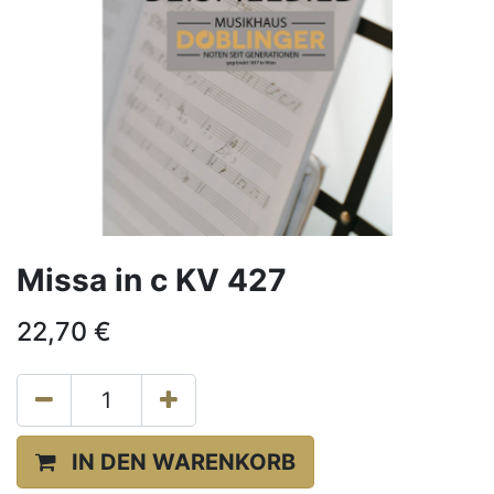
Missa in c KV 427
22,70
€
IN DEN WARENKORB