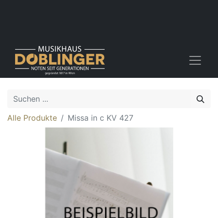
Alle Produkte
Missa in c KV 427