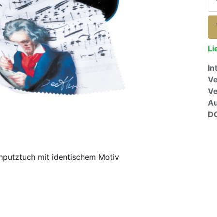
Li
In
Ve
V
A
D
enputztuch mit identischem Motiv