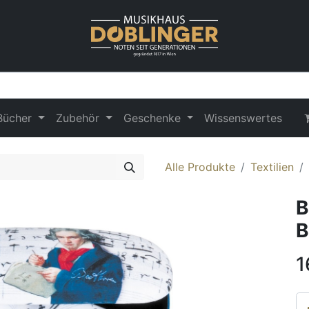
Bücher
Zubehör
Geschenke
Wissenswertes
Alle Produkte
Textilien
B
B
1