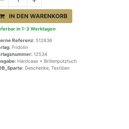
IN DEN WARENKORB
eferbar in 1-3 Werktagen
terne Referenz:
512836
rlag:
Fridolin
erlagsnummer:
12534
usgabe:
Hardcase + Brillenputztuch
OB_Sparte:
Geschenke, Textilien