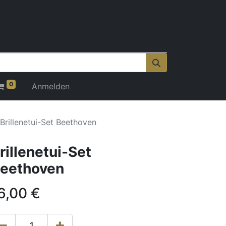
0
Anmelden
Brillenetui-Set Beethoven
rillenetui-Set
eethoven
6,00
€