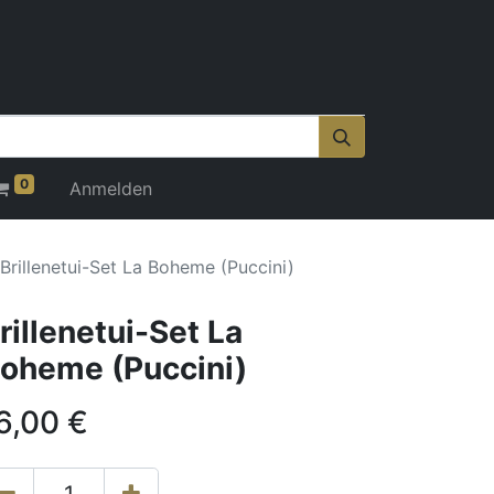
0
Anmelden
Brillenetui-Set La Boheme (Puccini)
rillenetui-Set La
oheme (Puccini)
6,00
€