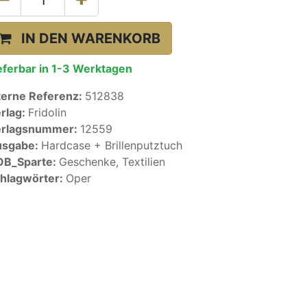
IN DEN WARENKORB
eferbar in 1-3 Werktagen
terne Referenz:
512838
rlag:
Fridolin
erlagsnummer:
12559
usgabe:
Hardcase + Brillenputztuch
OB_Sparte:
Geschenke, Textilien
hlagwörter:
Oper