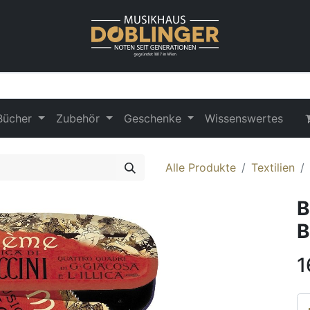
Bücher
Zubehör
Geschenke
Wissenswertes
Alle Produkte
Textilien
B
B
1