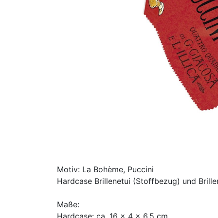
Motiv: La Bohème, Puccini
Hardcase Brillenetui (Stoffbezug) und Brill
Maße:
Hardcase: ca. 16 x 4 x 6,5 cm