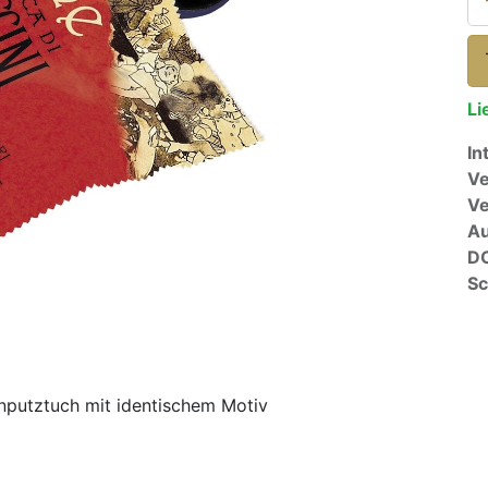
Li
In
Ve
V
A
D
Sc
enputztuch mit identischem Motiv