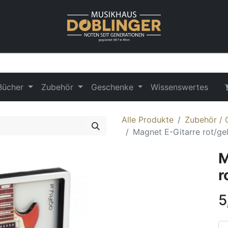
Bücher
Zubehör
Geschenke
Wissenswertes
Alle Produkte
Zubehör /
Magnet E-Gitarre rot/ge
M
r
5