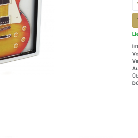
Li
In
Ve
V
A
Üb
D