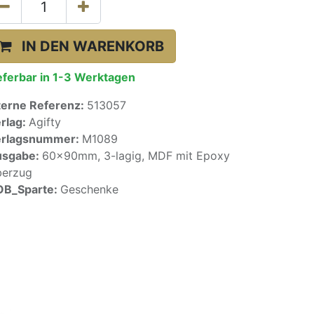
IN DEN WARENKORB
eferbar in 1-3 Werktagen
terne Referenz:
513057
rlag:
Agifty
erlagsnummer:
M1089
usgabe:
60x90mm, 3-lagig, MDF mit Epoxy
erzug
OB_Sparte:
Geschenke