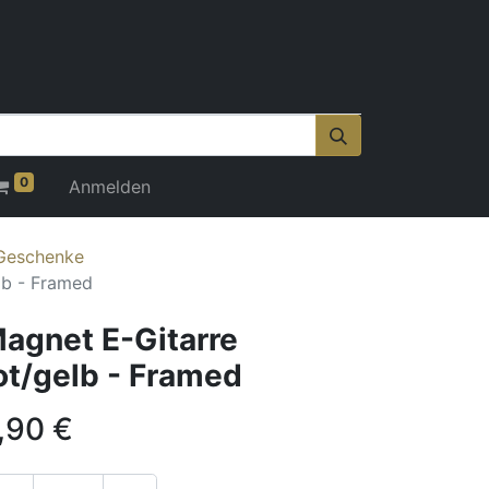
0
Anmelden
 Geschenke
lb - Framed
agnet E-Gitarre
ot/gelb - Framed
,90
€