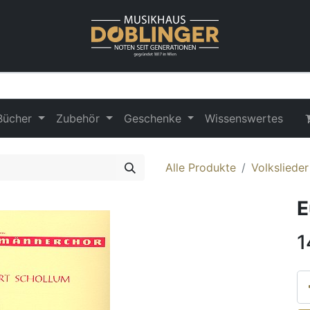
Bücher
Zubehör
Geschenke
Wissenswertes
Alle Produkte
Volksliede
E
1