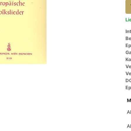
Li
In
Be
E
Ga
Ko
Ve
V
D
E
M
A
A