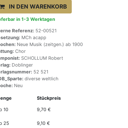
IN DEN WARENKORB
eferbar in 1-3 Werktagen
terne Referenz:
52-00521
setzung:
MCh acapp
pochen:
Neue Musik (zeitgen.) ab 1900
ttung:
Chor
mponist:
SCHOLLUM Robert
rlag:
Doblinger
erlagsnummer:
52 521
OB_Sparte:
diverse weltlich
poche:
Neu
enge
Stückpreis
b 10
9,70
€
b 25
9,10
€