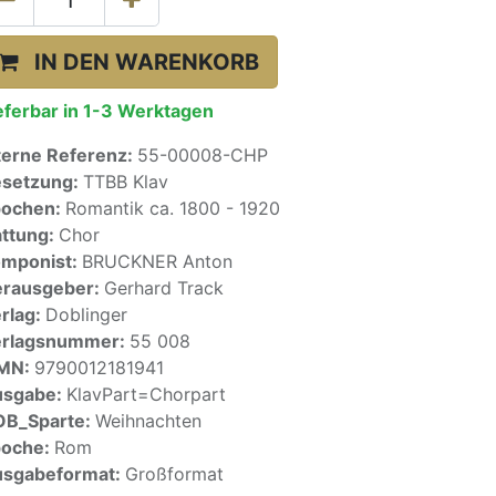
IN DEN WARENKORB
eferbar in 1-3 Werktagen
terne Referenz:
55-00008-CHP
setzung:
TTBB Klav
pochen:
Romantik ca. 1800 - 1920
ttung:
Chor
mponist:
BRUCKNER Anton
rausgeber:
Gerhard Track
rlag:
Doblinger
erlagsnummer:
55 008
SMN:
9790012181941
usgabe:
KlavPart=Chorpart
OB_Sparte:
Weihnachten
poche:
Rom
sgabeformat:
Großformat