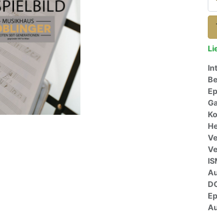
Li
In
Be
E
Ga
Ko
He
Ve
V
I
A
D
E
Au