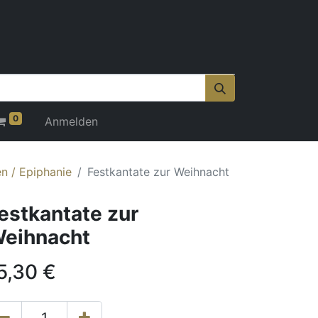
0
Anmelden
n / Epiphanie
Festkantate zur Weihnacht
estkantate zur
eihnacht
5,30
€