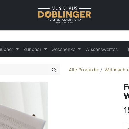
Bücher
Zubehör
Geschenke
Wissenswertes
Alle Produkte
Weihnachte
F
W
1